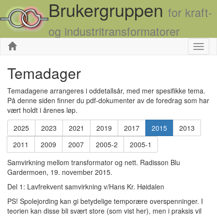
Brukergruppen
for kraft-
og industritransformatorer
Skjul
Temadager
Temadagene arrangeres i oddetallsår, med mer spesifikke tema.
På denne siden finner du pdf-dokumenter av de foredrag som har
vært holdt i årenes løp.
2025
2023
2021
2019
2017
2015
2013
2011
2009
2007
2005-2
2005-1
Samvirkning mellom transformator og nett. Radisson Blu
Gardermoen, 19. november 2015.
Del 1: Lavfrekvent samvirkning v/Hans Kr. Høidalen
PS! Spolejording kan gi betydelige temporære overspenninger. I
teorien kan disse bli svært store (som vist her), men i praksis vil