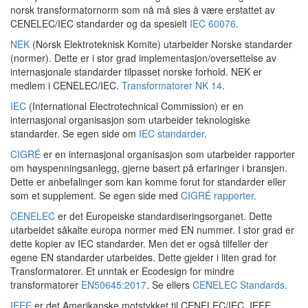
norsk transformatornorm som nå må sies å være erstattet av
CENELEC/IEC standarder og da spesielt
IEC 60076
.
NEK
(Norsk Elektroteknisk Komite) utarbeider Norske standarder
(normer). Dette er i stor grad implementasjon/oversettelse av
internasjonale standarder tilpasset norske forhold. NEK er
medlem i CENELEC/IEC.
Transformatorer NK 14
.
IEC
(International Electrotechnical Commission) er en
internasjonal organisasjon som utarbeider teknologiske
standarder. Se egen side om
IEC standarder
.
CIGRÉ
er en internasjonal organisasjon som utarbeider rapporter
om høyspenningsanlegg, gjerne basert på erfaringer i bransjen.
Dette er anbefalinger som kan komme forut for standarder eller
som et supplement. Se egen side med
CIGRÉ rapporter
.
CENELEC
er det Europeiske standardiseringsorganet. Dette
utarbeidet såkalte europa normer med EN nummer. I stor grad er
dette kopier av IEC standarder. Men det er også tilfeller der
egene EN standarder utarbeides. Dette gjelder i liten grad for
Transformatorer. Et unntak er Ecodesign for mindre
transformatorer
EN50645:2017
. Se ellers
CENELEC Standards
.
IEEE
er det Amerikanske motstykket til CENELEC/IEC. IEEE