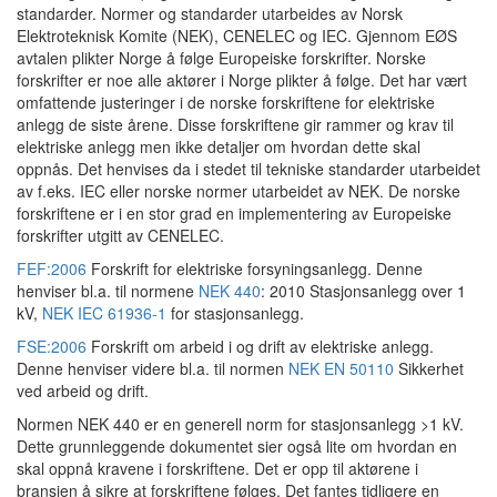
standarder. Normer og standarder utarbeides av Norsk
Elektroteknisk Komite (NEK), CENELEC og IEC. Gjennom EØS
avtalen plikter Norge å følge Europeiske forskrifter. Norske
forskrifter er noe alle aktører i Norge plikter å følge. Det har vært
omfattende justeringer i de norske forskriftene for elektriske
anlegg de siste årene. Disse forskriftene gir rammer og krav til
elektriske anlegg men ikke detaljer om hvordan dette skal
oppnås. Det henvises da i stedet til tekniske standarder utarbeidet
av f.eks. IEC eller norske normer utarbeidet av NEK. De norske
forskriftene er i en stor grad en implementering av Europeiske
forskrifter utgitt av CENELEC.
FEF:2006
Forskrift for elektriske forsyningsanlegg. Denne
henviser bl.a. til normene
NEK 440
: 2010 Stasjonsanlegg over 1
kV,
NEK IEC 61936-1
for stasjonsanlegg.
FSE:2006
Forskrift om arbeid i og drift av elektriske anlegg.
Denne henviser videre bl.a. til normen
NEK EN 50110
Sikkerhet
ved arbeid og drift.
Normen NEK 440 er en generell norm for stasjonsanlegg >1 kV.
Dette grunnleggende dokumentet sier også lite om hvordan en
skal oppnå kravene i forskriftene. Det er opp til aktørene i
bransjen å sikre at forskriftene følges. Det fantes tidligere en