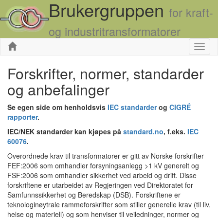
Brukergruppen
for kraft-
og industritransformatorer
Skjul
Forskrifter, normer, standarder
og anbefalinger
Se egen side om henholdsvis
IEC standarder
og
CIGRÉ
rapporter
.
IEC/NEK standarder kan kjøpes på
standard.no
, f.eks.
IEC
60076
.
Overordnede krav til transformatorer er gitt av Norske forskrifter
FEF:2006 som omhandler forsyningsanlegg >1 kV generelt og
FSF:2006 som omhandler sikkerhet ved arbeid og drift. Disse
forskriftene er utarbeidet av Regjeringen ved Direktoratet for
Samfunnssikkerhet og Beredskap (DSB). Forskriftene er
teknologinøytrale rammeforskrifter som stiller generelle krav (til liv,
helse og materiell) og som henviser til veiledninger, normer og