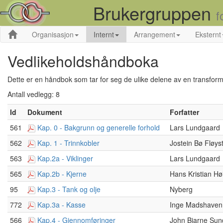
Brukergruppen
f
Organisasjon
Internt
Arrangement
Eksternt
Vedlikeholdshåndboka
Dette er en håndbok som tar for seg de ulike delene av en transform
Antall vedlegg: 8
Id
Dokument
Forfatter
561
Kap. 0 - Bakgrunn og generelle forhold
Lars Lundgaard
562
Kap. 1 - Trinnkobler
Jostein Bø Fløys
563
Kap.2a - Viklinger
Lars Lundgaard
565
Kap.2b - Kjerne
Hans Kristian Hø
95
Kap.3 - Tank og olje
Nyberg
772
Kap.3a - Kasse
Inge Madshaven
566
Kap.4 - Gjennomføringer
John Bjarne Sun