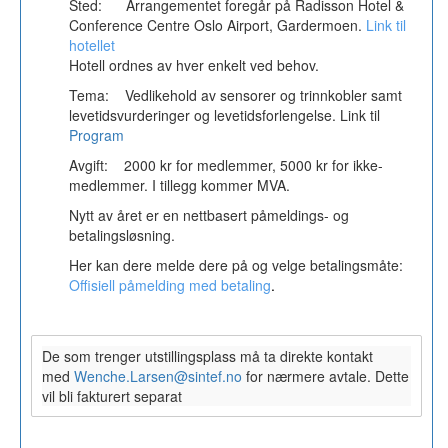
Sted: Arrangementet foregår på Radisson Hotel &
Conference Centre Oslo Airport, Gardermoen.
Link til
hotellet
Hotell ordnes av hver enkelt ved behov.
Tema: Vedlikehold av sensorer og trinnkobler samt
levetidsvurderinger og levetidsforlengelse. Link til
Program
Avgift: 2000 kr for medlemmer, 5000 kr for ikke-
medlemmer. I tillegg kommer MVA.
Nytt av året er en nettbasert påmeldings- og
betalingsløsning.
Her kan dere melde dere på og velge betalingsmåte:
Offisiell påmelding med betaling
.
De som trenger utstillingsplass må ta direkte kontakt
med
Wenche.Larsen@sintef.no
for nærmere avtale. Dette
vil bli fakturert separat