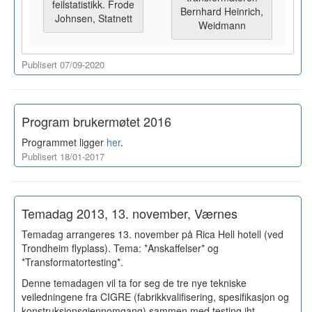
feilstatistikk. Frode
Bernhard Heinrich,
Johnsen, Statnett
Weidmann
Publisert 07/09-2020
Program brukermøtet 2016
Programmet ligger
her
.
Publisert 18/01-2017
Temadag 2013, 13. november, Værnes
Temadag arrangeres 13. november på Rica Hell hotell (ved
Trondheim flyplass). Tema: *Anskaffelser* og
*Transformatortesting*.
Denne temadagen vil ta for seg de tre nye tekniske
veiledningene fra CIGRE (fabrikkvalifisering, spesifikasjon og
konstruksjonsgjennomgang) sammen med testing iht.