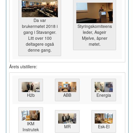
Da var
brukermøtet 2018 i
Styringskomiteens
gang i Stavanger.
leder, Asgeir
Litt over 100
Mjelve, åpner
deltagere også
møtet.
denne gang.
Årets utstillere:
H2b
ABB
Energia
IKM
MR
Esk-El
Instrutek