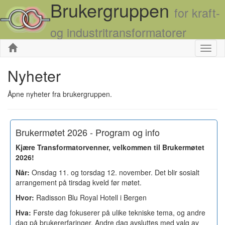
Brukergruppen
for kraft-
og industritransformatorer
Skjul
Nyheter
Åpne nyheter fra brukergruppen.
Brukermøtet 2026 - Program og info
Kjære Transformatorvenner, velkommen til Brukermøtet
2026!
Når:
Onsdag 11. og torsdag 12. november. Det blir sosialt
arrangement på tirsdag kveld før møtet.
Hvor:
Radisson Blu Royal Hotell i Bergen
Hva:
Første dag fokuserer på ulike tekniske tema, og andre
dag på brukererfaringer. Andre dag avsluttes med valg av