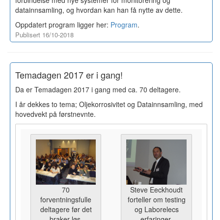
forbindelse med nye systemer for monitorering og
datainnsamling, og hvordan kan han få nytte av dette.
Oppdatert program ligger her:
Program
.
Publisert 16/10-2018
Temadagen 2017 er i gang!
Da er Temadagen 2017 i gang med ca. 70 deltagere.
I år dekkes to tema; Oljekorrosivitet og Datainnsamling, med
hovedvekt på førstnevnte.
70
Steve Eeckhoudt
forventningsfulle
forteller om testing
deltagere før det
og Laborelecs
braker løs.
erfaringer.