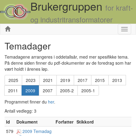
Brukergruppen
for kraft-
og industritransformatorer
Skjul
Temadager
Temadagene arrangeres i oddetallsår, med mer spesifikke tema.
På denne siden finner du pdf-dokumenter av de foredrag som har
vært holdt i årenes løp.
2025
2023
2021
2019
2017
2015
2013
2011
2009
2007
2005-2
2005-1
Programmet finner du
her
.
Antall vedlegg: 3
Id
Dokument
Forfatter
Stikkord
579
2009 Temadag