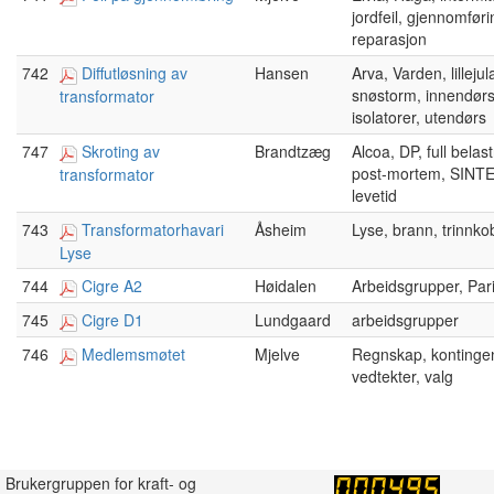
jordfeil, gjennomføri
reparasjon
742
Diffutløsning av
Hansen
Arva, Varden, lillejul
snøstorm, innendør
transformator
isolatorer, utendørs
747
Skroting av
Brandtzæg
Alcoa, DP, full belas
post-mortem, SINTEF
transformator
levetid
743
Transformatorhavari
Åsheim
Lyse, brann, trinnko
Lyse
744
Cigre A2
Høidalen
Arbeidsgrupper, Par
745
Cigre D1
Lundgaard
arbeidsgrupper
746
Medlemsmøtet
Mjelve
Regnskap, kontingen
vedtekter, valg
Brukergruppen for kraft- og