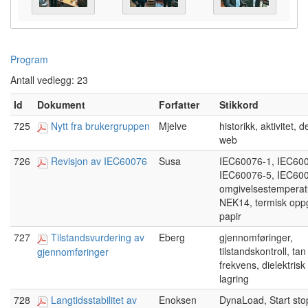
Program
Antall vedlegg: 23
Id
Dokument
Forfatter
Stikkord
725
Nytt fra brukergruppen
Mjelve
historikk, aktivitet, d
web
726
Revisjon av IEC60076
Susa
IEC60076-1, IEC600
IEC60076-5, IEC600
omgivelsestemperat
NEK14, termisk opp
papir
727
Tilstandsvurdering av
Eberg
gjennomføringer,
tilstandskontroll, tan
gjennomføringer
frekvens, dielektrisk
lagring
728
Langtidsstabilitet av
Enoksen
DynaLoad, Start st