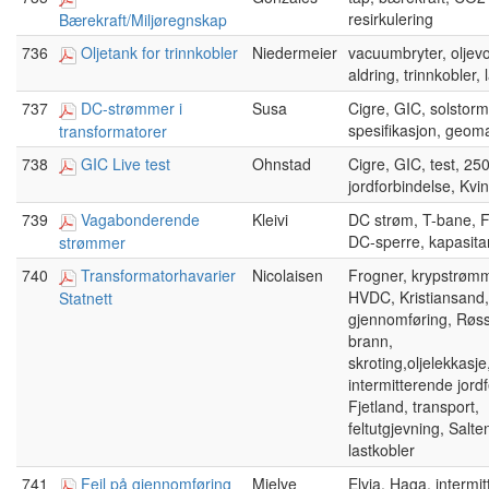
resirkulering
Bærekraft/Miljøregnskap
736
Oljetank for trinnkobler
Niedermeier
vacuumbryter, oljev
aldring, trinnkobler, 
737
DC-strømmer i
Susa
Cigre, GIC, solstorm
spesifikasjon, geom
transformatorer
738
GIC Live test
Ohnstad
Cigre, GIC, test, 250
jordforbindelse, Kvi
739
Vagabonderende
Kleivi
DC strøm, T-bane, F
DC-sperre, kapasita
strømmer
740
Transformatorhavarier
Nicolaisen
Frogner, krypstrømm
HVDC, Kristiansand,
Statnett
gjennomføring, Røs
brann,
skroting,oljelekkasje
intermitterende jordfe
Fjetland, transport,
feltutgjevning, Salte
lastkobler
741
Feil på gjennomføring
Mjelve
Elvia, Haga, intermi