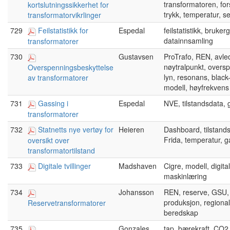
transformatoren, fo
kortslutningssikkerhet for
trykk, temperatur, s
transformatorvikrlinger
729
Feilstatistikk for
Espedal
feilstatistikk, bruke
datainnsamling
transformatorer
730
Gustavsen
ProTrafo, REN, avle
nøytralpunkt, overs
Overspenningsbeskyttelse
lyn, resonans, black
av transformatorer
modell, høyfrekvens
731
Gassing i
Espedal
NVE, tilstandsdata, 
transformatorer
732
Statnetts nye vertøy for
Heieren
Dashboard, tilstands
Frida, temperatur, g
oversikt over
transformatortilstand
733
Digitale tvillinger
Madshaven
Cigre, modell, digital
maskinlæring
734
Johansson
REN, reserve, GSU,
produksjon, regional
Reservetransformatorer
beredskap
735
Gonzales
tap, bærekraft, CO2 