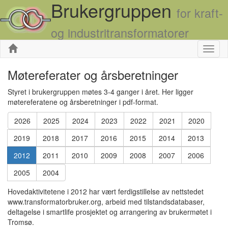
Brukergruppen
for kraft-
og industritransformatorer
Skjul
Møtereferater og årsberetninger
Styret i brukergruppen møtes 3-4 ganger i året. Her ligger
møtereferatene og årsberetninger i pdf-format.
2026
2025
2024
2023
2022
2021
2020
2019
2018
2017
2016
2015
2014
2013
2012
2011
2010
2009
2008
2007
2006
2005
2004
Hovedaktivitetene i 2012 har vært ferdigstillelse av nettstedet
www.transformatorbruker.org, arbeid med tilstandsdatabaser,
deltagelse i smartlife prosjektet og arrangering av brukermøtet i
Tromsø.