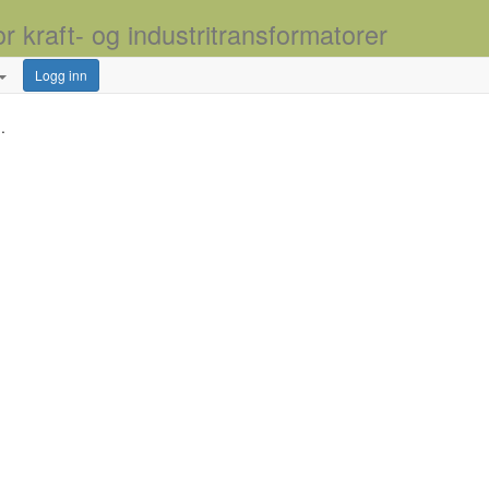
or kraft- og industritransformatorer
Logg inn
.