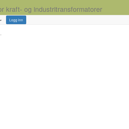
or kraft- og industritransformatorer
Logg inn
.