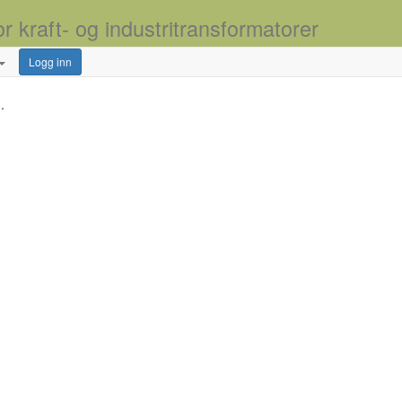
or kraft- og industritransformatorer
Logg inn
.