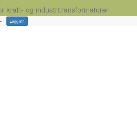
or kraft- og industritransformatorer
Logg inn
.